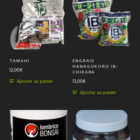
Les
options
peuvent
être
choisies
sur
la
page
TAMAHI
ENGRAIS
du
HANAGOKORO IB-
12,00
€
produit
CHIKARA
Ajouter au panier
13,00
€
Ajouter au panier