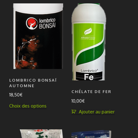
a
plusieurs
à
15,50€
plusieurs
variations.
27,00€
variations.
Les
Les
options
options
peuvent
peuvent
être
être
choisies
choisies
sur
sur
la
la
page
page
du
LOMBRICO BONSAÏ
du
produit
AUTOMNE
produit
CHÉLATE DE FER
18,50
€
10,00
€
Ce
Choix des options
Ajouter au panier
produit
a
plusieurs
variations.