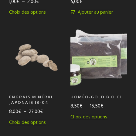
Plage
1,00
€
–
2,00
€
6,00
€
du
du
de
produit
produit
Ce
Choix des options
Ajouter au panier
prix :
produit
1,00€
a
à
plusieurs
2,00€
variations.
Les
options
peuvent
être
choisies
sur
la
ENGRAIS MINÉRAL
HOMÉO-GOLD B O C1
page
JAPONAIS IB-04
Plage
8,50
€
–
15,50
€
du
Plage
8,00
€
–
27,00
€
de
produit
Ce
Choix des options
de
prix :
Ce
Choix des options
produit
prix :
8,50€
produit
a
8,00€
à