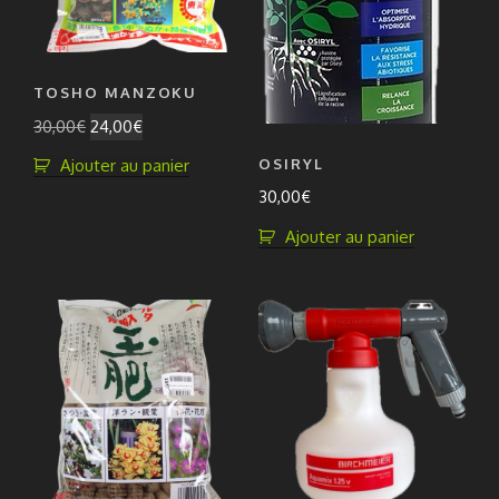
choisies
sur
la
TOSHO MANZOKU
page
Le
Le
30,00
€
24,00
€
du
prix
prix
produit
OSIRYL
Ajouter au panier
initial
actuel
30,00
€
était :
est :
30,00€.
24,00€.
Ajouter au panier