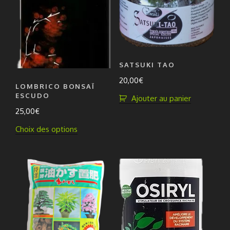
SATSUKI TAO
20,00
€
LOMBRICO BONSAÏ
ESCUDO
Ajouter au panier
25,00
€
Ce
Choix des options
produit
a
plusieurs
variations.
Les
options
peuvent
être