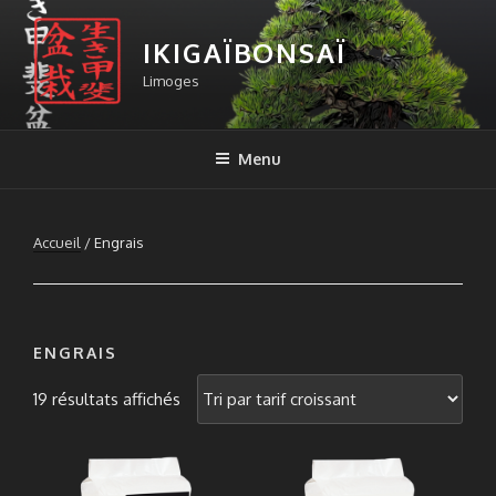
Aller
au
IKIGAÏBONSAÏ
contenu
Limoges
principal
Menu
Accueil
/ Engrais
ENGRAIS
Trié
19 résultats affichés
par
prix
croissant