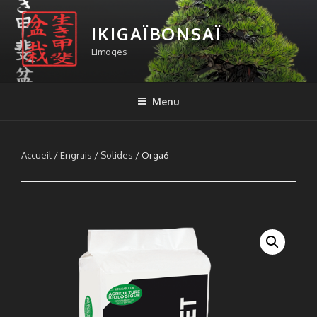
Aller
au
IKIGAÏBONSAÏ
contenu
Limoges
principal
Menu
Accueil
/
Engrais
/
Solides
/ Orga6