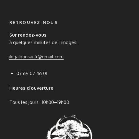
produit
RETROUVEZ-NOUS
Sur rendez-vous
à quelques minutes de Limoges.
ikigaibonsai.fr@gmail.com
07 69 07 46 01
Heures d’ouverture
Tous les jours : 10h00–19h00