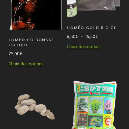
HOMÉO-GOLD B O C1
Plage
8,50
€
–
15,50
€
LOMBRICO BONSAÏ
de
ESCUDO
Ce
Choix des options
prix :
produit
25,00
€
8,50€
a
Ce
à
Choix des options
plusieurs
produit
15,50€
variations.
a
Les
plusieurs
options
variations.
peuvent
Les
être
options
choisies
peuvent
sur
être
la
choisies