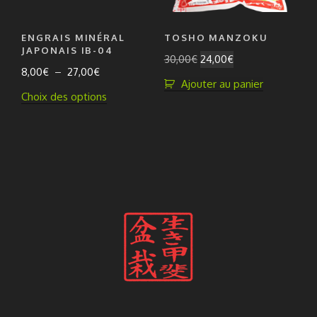
page
sur
du
la
produit
ENGRAIS MINÉRAL
TOSHO MANZOKU
page
JAPONAIS IB-04
Le
Le
30,00
€
24,00
€
du
Plage
8,00
€
–
27,00
€
prix
prix
produit
Ajouter au panier
de
initial
actuel
Ce
Choix des options
prix :
était :
est :
produit
8,00€
30,00€.
24,00€.
a
à
plusieurs
27,00€
variations.
Les
options
peuvent
être
choisies
sur
la
page
du