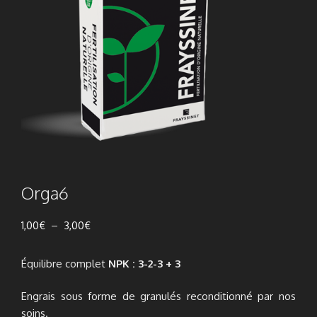
Orga6
Plage
1,00
€
–
3,00
€
de
prix :
Équilibre complet
NPK : 3-2-3 + 3
1,00€
à
Engrais sous forme de granulés reconditionné par nos
3,00€
soins.