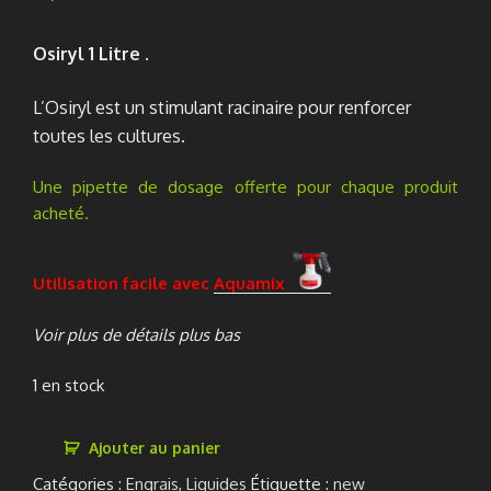
Osiryl 1 Litre .
L’Osiryl est un stimulant racinaire pour renforcer
toutes les cultures.
Une pipette de dosage offerte pour chaque produit
acheté.
Utilisation facile avec
Aquamix
Voir plus de détails plus bas
1 en stock
quantité
Ajouter au panier
de
Catégories :
Engrais
,
Liquides
Étiquette :
new
Osiryl