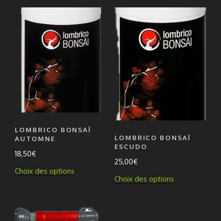
LOMBRICO BONSAÏ
LOMBRICO BONSAÏ
AUTOMNE
ESCUDO
18,50
€
25,00
€
Ce
Choix des options
Ce
Choix des options
produit
produit
a
a
plusieurs
plusieurs
variations.