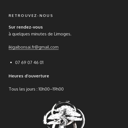
produit
RETROUVEZ-NOUS
Sur rendez-vous
à quelques minutes de Limoges.
ikigaibonsai.fr@gmail.com
07 69 07 46 01
Heures d’ouverture
Tous les jours : 10h00–19h00