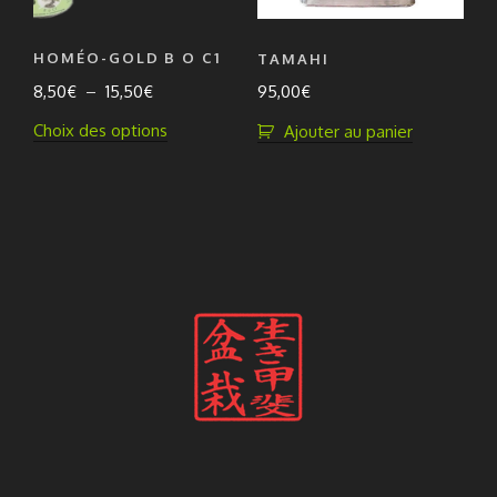
sur
la
HOMÉO-GOLD B O C1
TAMAHI
page
Plage
8,50
€
–
15,50
€
95,00
€
du
de
produit
Ce
Choix des options
Ajouter au panier
prix :
produit
8,50€
a
à
plusieurs
15,50€
variations.
Les
options
peuvent
être
choisies
sur
la
page
du