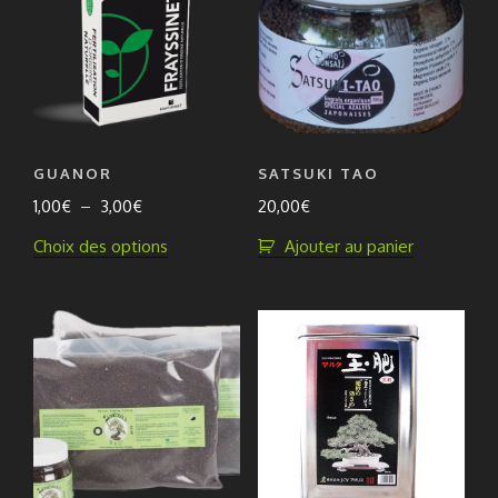
GUANOR
SATSUKI TAO
Plage
1,00
€
–
3,00
€
20,00
€
de
Ce
Choix des options
Ajouter au panier
prix :
produit
1,00€
a
à
plusieurs
3,00€
variations.
Les
options
peuvent
être
choisies