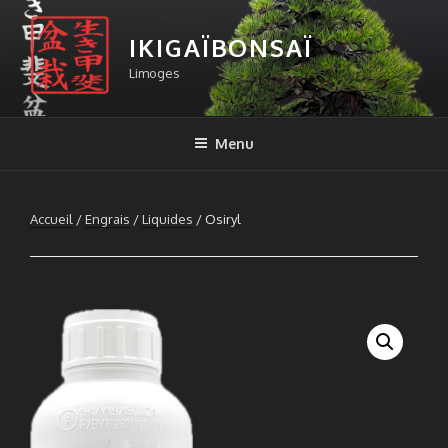
Aller
au
IKIGAÏBONSAÏ
contenu
Limoges
principal
Menu
Accueil
/
Engrais
/
Liquides
/ Osiryl