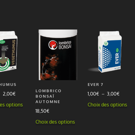
THUMUS
EVER 7
LOMBRICO
Plage
Plage
–
2,00
€
1,00
€
–
3,00
€
BONSAÏ
de
de
AUTOMNE
Ce
Ce
es options
Choix des options
prix :
prix :
18,50
€
produit
pro
1,00€
1,00€
a
a
Ce
Choix des options
à
à
plusieurs
plu
produit
2,00€
3,00€
variations.
vari