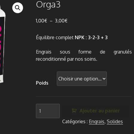
Orga3
Plage
1,00
€
–
3,00
€
de
prix :
Équilibre complet
NPK : 3-2-3 + 3
1,00€
à
Engrais sous forme de granulés
3,00€
reconditionné par nos soins.
Poids
quantité
Ajouter au panier
de
Orga3
Catégories :
Engrais
,
Solides