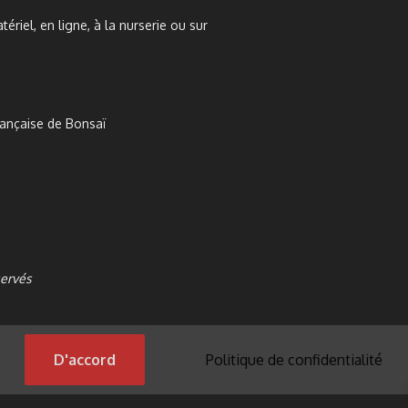
tériel, en ligne, à la nurserie ou sur
rançaise de Bonsaï
servés
D'accord
Politique de confidentialité