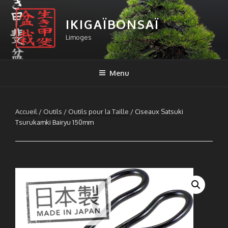
Aller
au
IKIGAÏBONSAÏ
contenu
Limoges
principal
Menu
Accueil
/
Outils
/
Outils pour la Taille
/ Ciseaux Satsuki
Tsurukamki Bairyu 150mm