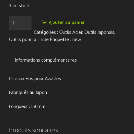
3 en stock
quantité
Ajouter au panier
de
Catégories :
Outils Acier
,
Outils Japonais
,
Ciseaux
Outils pour la Taille
Étiquette :
new
Satsuki
Tsurukamki
Bairyu
Informations complémentaires
150mm
Ciseaux Fins pour Azalées
Fabriqués au Japon
Longueur : 150mm
Produits similaires