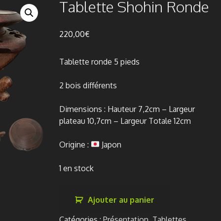
Tablette Shohin Ronde
220,00
€
Tablette ronde 5 pieds
2 bois différents
Dimensions : Hauteur 7,2cm – Largeur
plateau 10,7cm – Largeur Totale 12cm
Origine :
Japon
1 en stock
quantité
Ajouter au panier
de
Tablette
Catégories :
Présentation
,
Tablettes