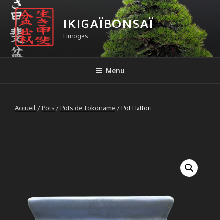
Aller
au
IKIGAÏBONSAÏ
contenu
Limoges
principal
Menu
Accueil
/
Pots
/
Pots de Tokoname
/ Pot Hattori