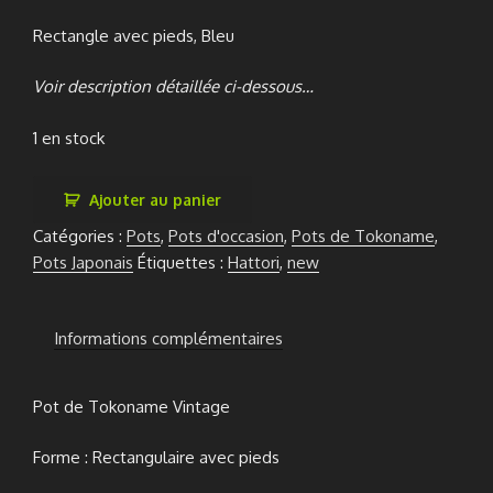
Rectangle avec pieds, Bleu
Voir description détaillée ci-dessous…
1 en stock
quantité
Ajouter au panier
de
Catégories :
Pots
,
Pots d'occasion
,
Pots de Tokoname
,
Pot
Pots Japonais
Étiquettes :
Hattori
,
new
Hattori
Informations complémentaires
Pot de Tokoname Vintage
Forme : Rectangulaire avec pieds