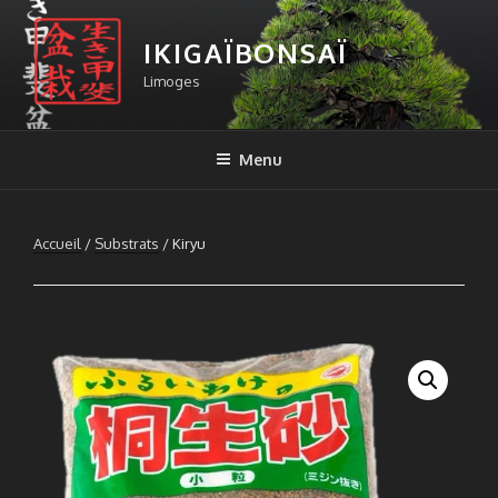
Aller
au
IKIGAÏBONSAÏ
contenu
Limoges
principal
Menu
Accueil
/
Substrats
/ Kiryu