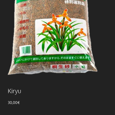
Kiryu
30,00
€