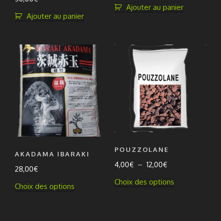
Ajouter au panier
Ajouter au panier
POUZZOLANE
AKADAMA IBARAKI
Plage
4,00
€
–
12,00
€
28,00
€
de
Ce
Choix des options
Ce
Choix des options
prix :
produit
produit
4,00€
a
a
à
plusieurs