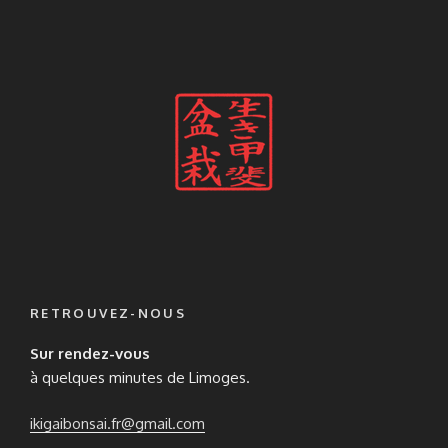
plusieurs
12,00€
variations.
variations.
Les
Les
options
options
peuvent
peuvent
être
être
choisies
choisies
sur
sur
la
la
page
page
du
du
produit
produit
RETROUVEZ-NOUS
Sur rendez-vous
à quelques minutes de Limoges.
ikigaibonsai.fr@gmail.com