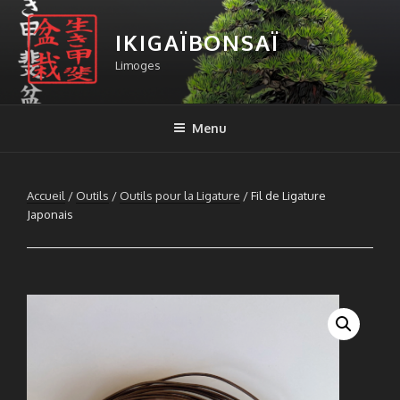
Aller
au
IKIGAÏBONSAÏ
contenu
Limoges
principal
Menu
Accueil
/
Outils
/
Outils pour la Ligature
/ Fil de Ligature
Japonais