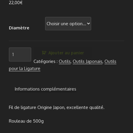
22,00
€
Diamètre
quantité
Ajouter au panier
de
Catégories :
Outils
,
Outils Japonais
,
Outils
Fil
pour la Ligature
de
Ligature
Japonais
Informations complémentaires
Fil de ligature Origine Japon, excellente qualité.
Rouleau de 500g