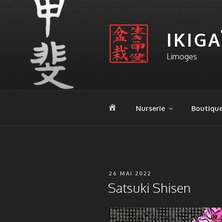
Aller
au
contenu
IKIG
principal
Limoges
A
Nurserie
Boutiqu
c
c
u
e
i
l
PUBLIÉ
26 MAI 2022
LE
Satsuki Shisen