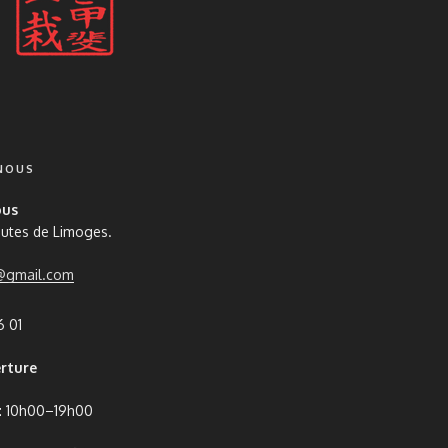
NOUS
ous
nutes de Limoges.
r@gmail.com
6 01
rture
 : 10h00–19h00