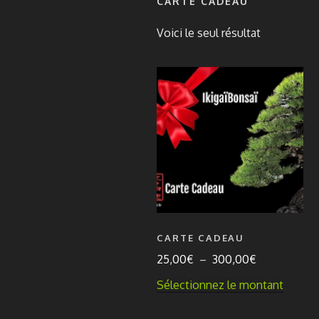
CARTE CADEAU
Voici le seul résultat
CARTE CADEAU
Plage
25,00
€
–
300,00
€
de
Ce
Sélectionnez le montant
prix :
produi
25,00€
a